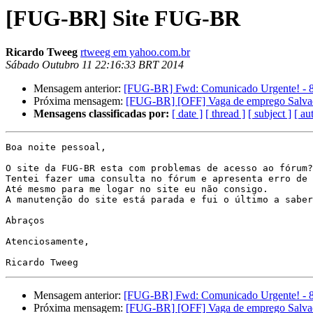
[FUG-BR] Site FUG-BR
Ricardo Tweeg
rtweeg em yahoo.com.br
Sábado Outubro 11 22:16:33 BRT 2014
Mensagem anterior:
[FUG-BR] Fwd: Comunicado Urgente! - 
Próxima mensagem:
[FUG-BR] [OFF] Vaga de emprego Salv
Mensagens classificadas por:
[ date ]
[ thread ]
[ subject ]
[ au
Boa noite pessoal,

O site da FUG-BR esta com problemas de acesso ao fórum?

Tentei fazer uma consulta no fórum e apresenta erro de 
Até mesmo para me logar no site eu não consigo.

A manutenção do site está parada e fui o último a saber
Abraços

Atenciosamente,

Mensagem anterior:
[FUG-BR] Fwd: Comunicado Urgente! - 
Próxima mensagem:
[FUG-BR] [OFF] Vaga de emprego Salv