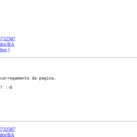
8732587
ador/BA
thor ]
carregamento da página.

? :-D

8732587
ador/BA