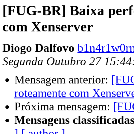
[FUG-BR] Baixa perf
com Xenserver
Diogo Dalfovo
b1n4r1w0r
Segunda Outubro 27 15:44
Mensagem anterior:
[FUG
roteamente com Xenserv
Próxima mensagem:
[FU
Mensagens classificadas
]
[ author ]