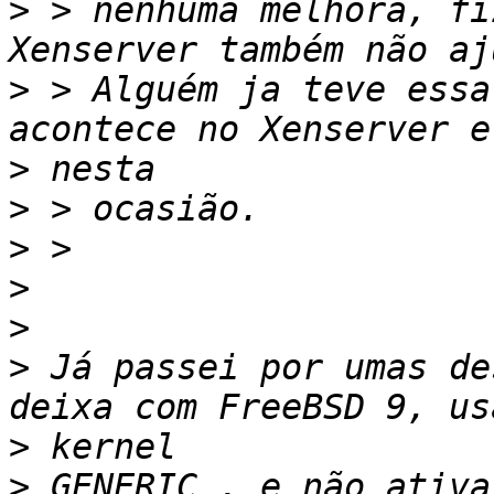
>
 > nenhuma melhora, fi
>
 > Alguém ja teve essa
>
>
>
>
>
>
 Já passei por umas de
>
>
 GENERIC , e não ativa