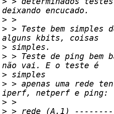
>
 > determinados testes
>
>
 > Teste bem simples d
>
>
 > Teste de ping bem b
>
>
 > apenas uma rede ten
>
>
 > rede (A.1) --------