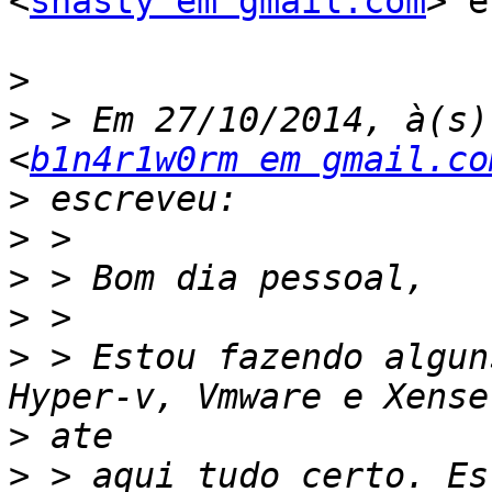
<
shasty em gmail.com
> e
>
>
 > Em 27/10/2014, à(s)
<
b1n4r1w0rm em gmail.co
>
>
>
>
>
 > Estou fazendo algun
>
>
 > aqui tudo certo. Es