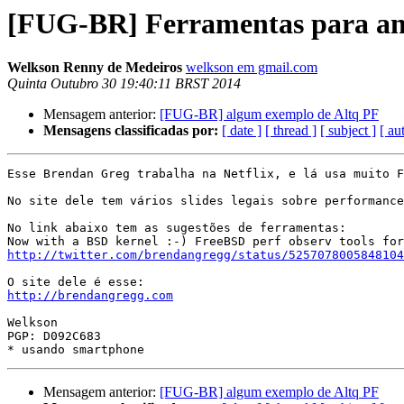
[FUG-BR] Ferramentas para aná
Welkson Renny de Medeiros
welkson em gmail.com
Quinta Outubro 30 19:40:11 BRST 2014
Mensagem anterior:
[FUG-BR] algum exemplo de Altq PF
Mensagens classificadas por:
[ date ]
[ thread ]
[ subject ]
[ au
Esse Brendan Greg trabalha na Netflix, e lá usa muito F
No site dele tem vários slides legais sobre performance
No link abaixo tem as sugestões de ferramentas:

http://twitter.com/brendangregg/status/5257078005848104
http://brendangregg.com
Welkson

PGP: D092C683

Mensagem anterior:
[FUG-BR] algum exemplo de Altq PF