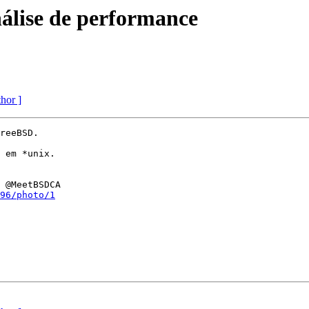
lise de performance
thor ]
reeBSD.

 em *unix.

96/photo/1