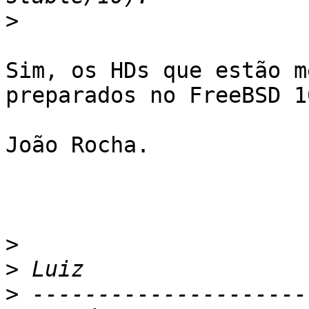
>
Sim, os HDs que estão m
preparados no FreeBSD 10
João Rocha.

>
>
>