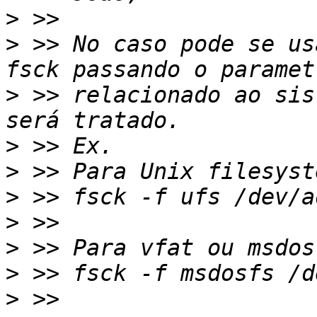
>
>
 >> No caso pode se us
>
 >> relacionado ao sis
>
>
>
>
>
>
>