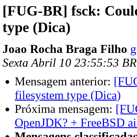
[FUG-BR] fsck: Could
type (Dica)
Joao Rocha Braga Filho
g
Sexta Abril 10 23:55:53 B
Mensagem anterior:
[FUG
filesystem type (Dica)
Próxima mensagem:
[FU
OpenJDK? + FreeBSD ai
Mensagens classificadas