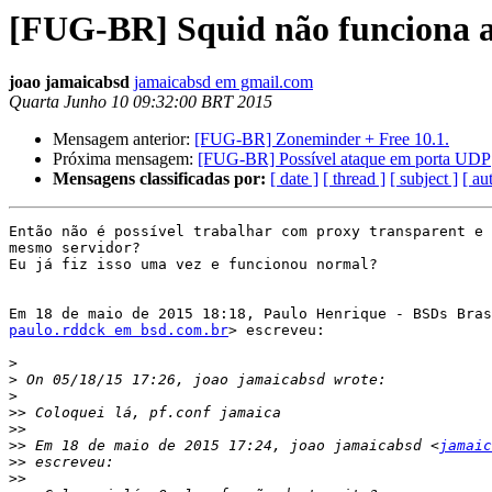
[FUG-BR] Squid não funciona a
joao jamaicabsd
jamaicabsd em gmail.com
Quarta Junho 10 09:32:00 BRT 2015
Mensagem anterior:
[FUG-BR] Zoneminder + Free 10.1.
Próxima mensagem:
[FUG-BR] Possível ataque em porta UDP
Mensagens classificadas por:
[ date ]
[ thread ]
[ subject ]
[ au
Então não é possível trabalhar com proxy transparent e 
mesmo servidor?

Eu já fiz isso uma vez e funcionou normal?

paulo.rddck em bsd.com.br
> escreveu:

>
>
>
>>
>>
>>
 Em 18 de maio de 2015 17:24, joao jamaicabsd <
jamaic
>>
>>