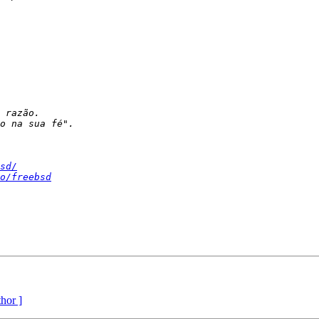
sd/
o/freebsd
thor ]