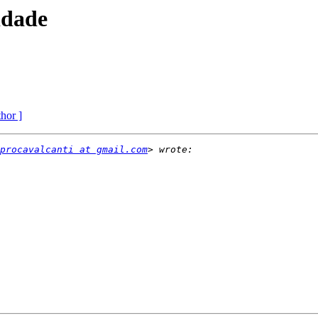
idade
thor ]
procavalcanti at gmail.com