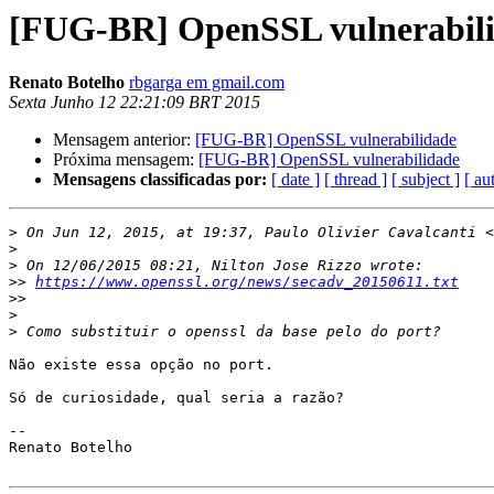
[FUG-BR] OpenSSL vulnerabil
Renato Botelho
rbgarga em gmail.com
Sexta Junho 12 22:21:09 BRT 2015
Mensagem anterior:
[FUG-BR] OpenSSL vulnerabilidade
Próxima mensagem:
[FUG-BR] OpenSSL vulnerabilidade
Mensagens classificadas por:
[ date ]
[ thread ]
[ subject ]
[ au
>
 On Jun 12, 2015, at 19:37, Paulo Olivier Cavalcanti <
>
>
>>
https://www.openssl.org/news/secadv_20150611.txt
>>
>
>
Não existe essa opção no port.

Só de curiosidade, qual seria a razão?

--

Renato Botelho
