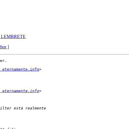
a - LEMBRETE
thor ]
er.

 eternamente.info
>

 eternamente.info