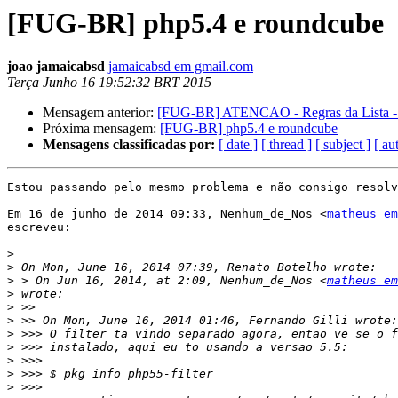
[FUG-BR] php5.4 e roundcube
joao jamaicabsd
jamaicabsd em gmail.com
Terça Junho 16 19:52:32 BRT 2015
Mensagem anterior:
[FUG-BR] ATENCAO - Regras da List
Próxima mensagem:
[FUG-BR] php5.4 e roundcube
Mensagens classificadas por:
[ date ]
[ thread ]
[ subject ]
[ au
Estou passando pelo mesmo problema e não consigo resolv
Em 16 de junho de 2014 09:33, Nenhum_de_Nos <
matheus em
escreveu:

>
>
>
 > On Jun 16, 2014, at 2:09, Nenhum_de_Nos <
matheus em
>
>
>
>
>
>
>
>