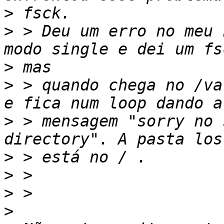
>
>
 > Deu um erro no meu 
>
>
 > quando chega no /va
>
 > mensagem "sorry no 
>
>
>
>