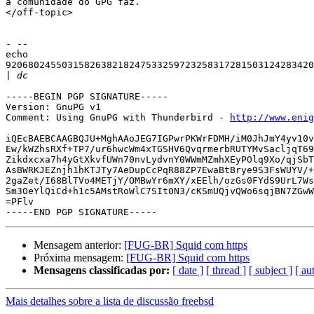
a comunidade do GPG faz.

</off-topic>

- -- 

echo

9206802455031582638218247533259723258317281503124283420
|
-----BEGIN PGP SIGNATURE-----

Version: GnuPG v1

Comment: Using GnuPG with Thunderbird - 
http://www.enig
iQEcBAEBCAAGBQJU+MghAAoJEG7IGPwrPKWrFDMH/iM0JhJmY4yv10v
Ew/kWZhsRXf+TP7/ur6hwcWm4xTGSHV6QvqrmerbRUTYMvSacljqT69
Zikdxcxa7h4yGtXkvfUWn70nvLydvnY0WWmMZmhXEyPOlq9Xo/qjSbT
AsBWRKJEZnjh1hKTJTy7AeDupCcPqR88ZP7EwaBtBrye9S3FsWUYV/+
2gaZet/I68BlTVo4METjY/OMBwYr6mXY/xEElh/ozGs0FYdS9UrL7Ws
Sm3OeYlQiCd+h1c5AMstRoWlC7SIt0N3/cKSmUQjvQWo6sqjBN7ZGwW
=PFlv

Mensagem anterior:
[FUG-BR] Squid com https
Próxima mensagem:
[FUG-BR] Squid com https
Mensagens classificadas por:
[ date ]
[ thread ]
[ subject ]
[ au
Mais detalhes sobre a lista de discussão freebsd