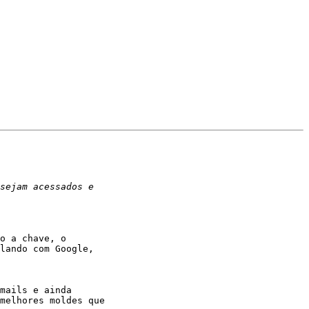
o a chave, o

lando com Google,

mails e ainda

melhores moldes que
