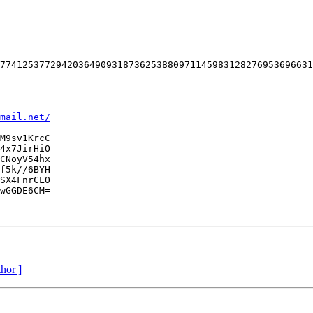
77412537729420364909318736253880971145983128276953696631
mail.net/
M9sv1KrcC

4x7JirHiO

CNoyV54hx

f5k//6BYH

SX4FnrCLO

wGGDE6CM=

thor ]