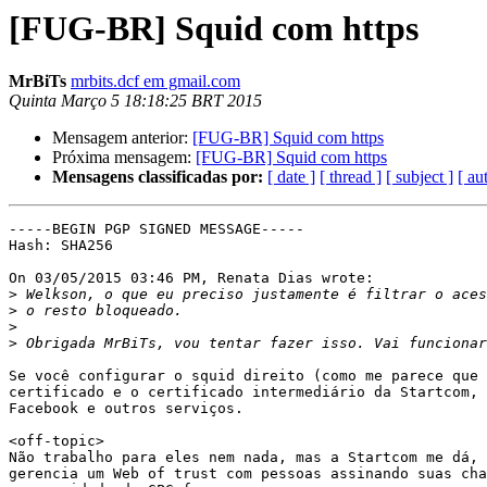
[FUG-BR] Squid com https
MrBiTs
mrbits.dcf em gmail.com
Quinta Março 5 18:18:25 BRT 2015
Mensagem anterior:
[FUG-BR] Squid com https
Próxima mensagem:
[FUG-BR] Squid com https
Mensagens classificadas por:
[ date ]
[ thread ]
[ subject ]
[ au
-----BEGIN PGP SIGNED MESSAGE-----

Hash: SHA256

On 03/05/2015 03:46 PM, Renata Dias wrote:

>
>
>
>
Se você configurar o squid direito (como me parece que 
certificado e o certificado intermediário da Startcom, 
Facebook e outros serviços.

<off-topic>

Não trabalho para eles nem nada, mas a Startcom me dá, 
gerencia um Web of trust com pessoas assinando suas cha