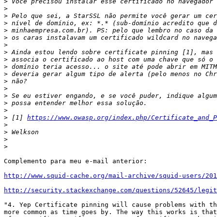
>
>
>
>
>
>
>
>
>
>
>
>
>
>
>
>
>
 [1] 
https://www.owasp.org/index.php/Certificate_and_P
>
>
>
>
Complemento para meu e-mail anterior:

http://www.squid-cache.org/mail-archive/squid-users/201
http://security.stackexchange.com/questions/52645/legit
"4. Yep Certificate pinning will cause problems with th
more common as time goes by. The way this works is that