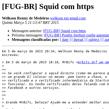
[FUG-BR] Squid com https
Welkson Renny de Medeiros
welkson em gmail.com
Quinta Março 5 21:13:47 BRT 2015
Mensagem anterior:
[FUG-BR] Squid com https
Próxima mensagem:
[FUG-BR] Postfix freebsd config automat
Mensagens classificadas por:
[ date ]
[ thread ]
[ subject ]
[ au
Em 5 de março de 2015 20:34, Welkson Renny de Medeiros 
escreveu:

>
 Em 5 de março de 2015 18:18, MrBiTs <
mrbits.dcf em gm
>
>>
>>
>>
>>
>>
>>
>>
>>
>
>
>