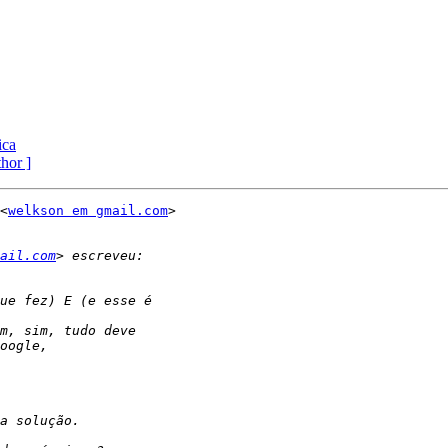
ica
thor ]
<
welkson em gmail.com
>

ail.com