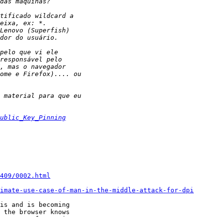
ublic_Key_Pinning
409/0002.html
imate-use-case-of-man-in-the-middle-attack-for-dpi
is and is becoming

 the browser knows
