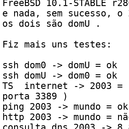
FreeBSD 10.1-STABLE r280
e nada, sem sucesso, o 
os dois são domU .

Fiz mais uns testes:

ssh dom0 -> domU = ok

ssh domU -> dom0 = ok

TS  internet -> 2003 = 
porta 3389 )

ping 2003 -> mundo = ok

http 2003 -> mundo = não
consulta dns 2003 -> 8.