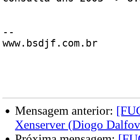
--

www.bsdjf.com.br

Mensagem anterior:
[FUG
Xenserver (Diogo Dalfov
Próxima mensagem:
[FU