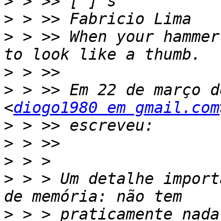
>
>
>
 > >> When your hammer
>
>
 > >> Em 22 de março d
<
diogo1980 em gmail.com
>
>
>
>
 > > Um detalhe import
>
 > > praticamente nada