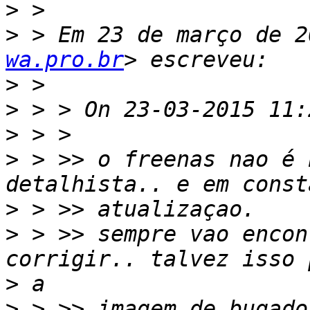
>
>
 > Em 23 de março de 2
wa.pro.br
>
>
>
>
 > >> o freenas nao é 
>
>
 > >> sempre vao encon
>
>