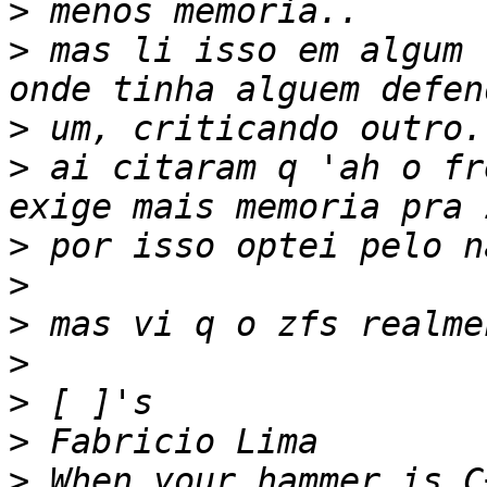
>
>
 mas li isso em algum 
>
>
 ai citaram q 'ah o fr
>
>
>
>
>
>
>
 When your hammer is C