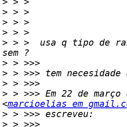
>
>
>
>
>
 > >  usa q tipo de ra
>
>
>
>
 > >>> Em 22 de março 
<
marcioelias em gmail.c
>
>