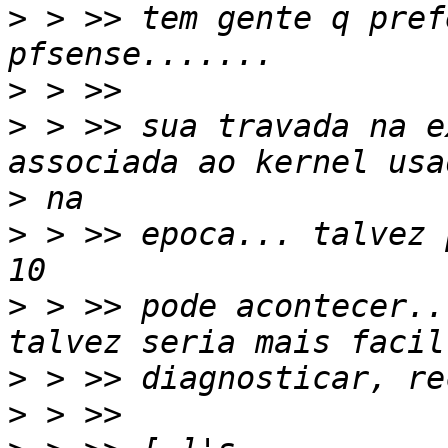
>
 > >> tem gente q pref
>
>
 > >> sua travada na e
>
>
 > >> epoca... talvez 
>
 > >> pode acontecer..
>
>