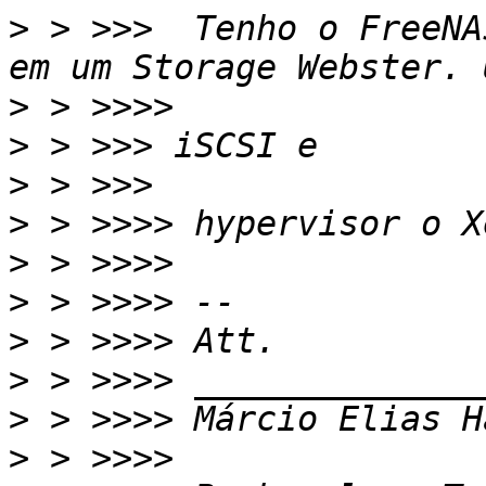
>
 > >>>  Tenho o FreeNA
>
>
>
>
>
>
>
>
>
>