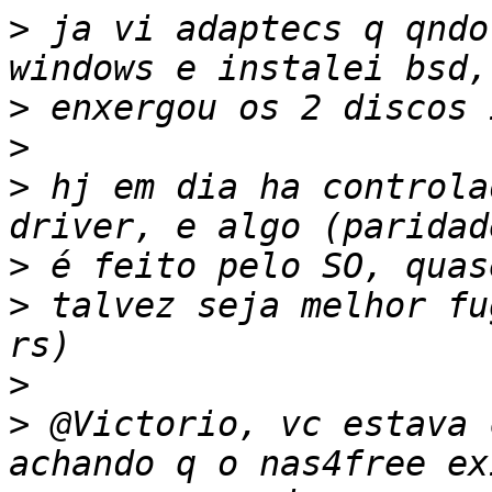
>
 ja vi adaptecs q qndo
>
>
>
 hj em dia ha controla
>
>
 talvez seja melhor fu
>
>
 @Victorio, vc estava 