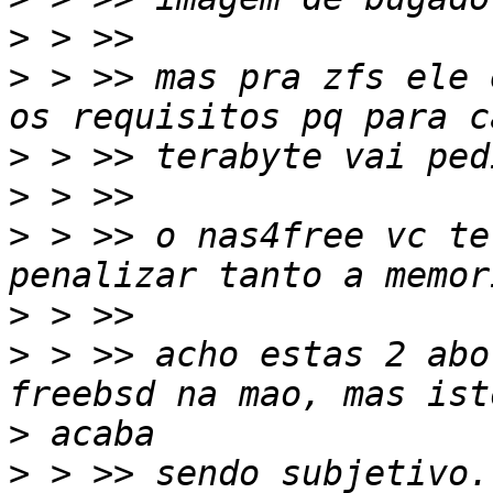
>
>
 > >> mas pra zfs ele 
>
>
>
 > >> o nas4free vc te
>
>
 > >> acho estas 2 abo
>
>