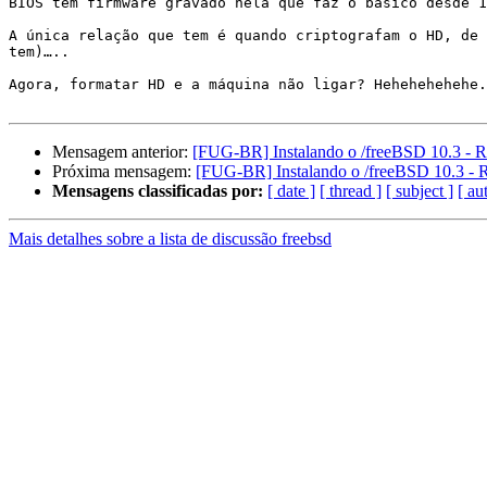
BIOS tem firmware gravado nela que faz o básico desde 1
A única relação que tem é quando criptografam o HD, de 
tem)…..

Agora, formatar HD e a máquina não ligar? Hehehehehehe.
Mensagem anterior:
[FUG-BR] Instalando o /freeBSD 10.3 -
Próxima mensagem:
[FUG-BR] Instalando o /freeBSD 10.3 -
Mensagens classificadas por:
[ date ]
[ thread ]
[ subject ]
[ au
Mais detalhes sobre a lista de discussão freebsd