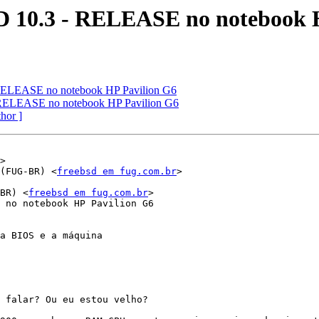
D 10.3 - RELEASE no notebook 
 RELEASE no notebook HP Pavilion G6
 RELEASE no notebook HP Pavilion G6
thor ]
>

(FUG-BR) <
freebsd em fug.com.br
>

BR) <
freebsd em fug.com.br
>

 no notebook HP Pavilion G6  

a BIOS e a máquina 

 falar? Ou eu estou velho?
