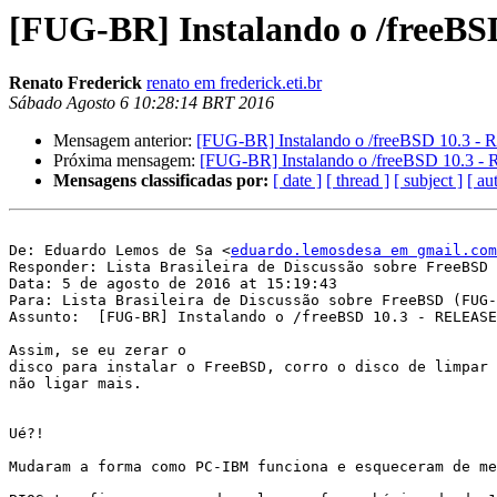
[FUG-BR] Instalando o /freeBS
Renato Frederick
renato em frederick.eti.br
Sábado Agosto 6 10:28:14 BRT 2016
Mensagem anterior:
[FUG-BR] Instalando o /freeBSD 10.3 -
Próxima mensagem:
[FUG-BR] Instalando o /freeBSD 10.3 -
Mensagens classificadas por:
[ date ]
[ thread ]
[ subject ]
[ au
De: Eduardo Lemos de Sa <
eduardo.lemosdesa em gmail.com
Responder: Lista Brasileira de Discussão sobre FreeBSD 
Data: 5 de agosto de 2016 at 15:19:43

Para: Lista Brasileira de Discussão sobre FreeBSD (FUG-
Assunto:  [FUG-BR] Instalando o /freeBSD 10.3 - RELEASE
Assim, se eu zerar o 

disco para instalar o FreeBSD, corro o disco de limpar 
não ligar mais. 

Ué?!

Mudaram a forma como PC-IBM funciona e esqueceram de me