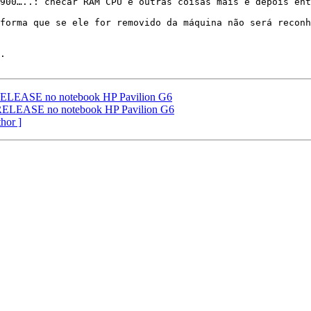
900…..: checar RAM CPU e outras coisas mais e depois ent
forma que se ele for removido da máquina não será reconh
.

 RELEASE no notebook HP Pavilion G6
 RELEASE no notebook HP Pavilion G6
thor ]