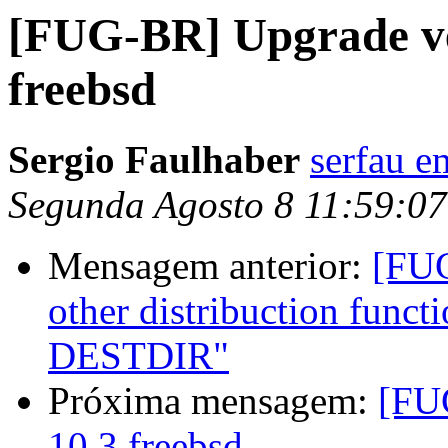
[FUG-BR] Upgrade ve
freebsd
Sergio Faulhaber
serfau e
Segunda Agosto 8 11:59:0
Mensagem anterior:
[FUG
other distribuction functi
DESTDIR"
Próxima mensagem:
[FU
10.3 freebsd