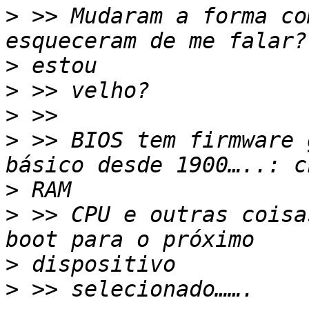
>
 >> Mudaram a forma co
>
>
>
>
 >> BIOS tem firmware 
>
>
 >> CPU e outras coisa
>
>