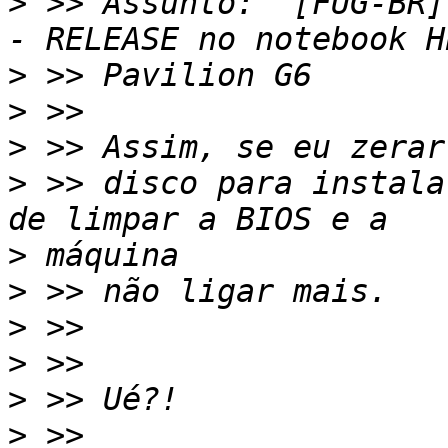
>
 >> Assunto:  [FUG-BR]
>
>
>
>
 >> disco para instala
>
>
>
>
>
>