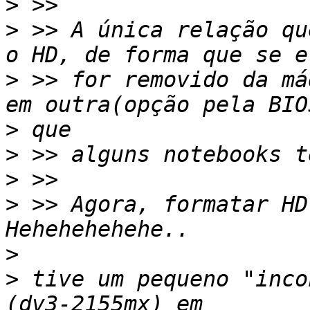
>
>
 >> A única relação qu
>
 >> for removido da má
>
>
>
>
 >> Agora, formatar HD
>
>
 tive um pequeno "inco