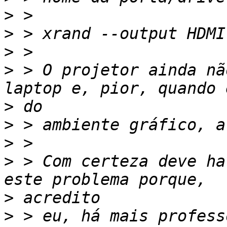
>
>
>
>
 > O projetor ainda nã
>
>
>
>
 > Com certeza deve ha
>
>
 > eu, há mais profess