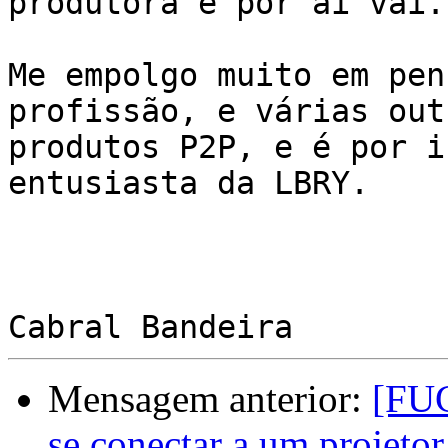
produtora e por aí vai.

Me empolgo muito em pen
profissão, e várias out
produtos P2P, e é por i
entusiasta da LBRY.

Mensagem anterior:
[FU
se conectar a um projetor