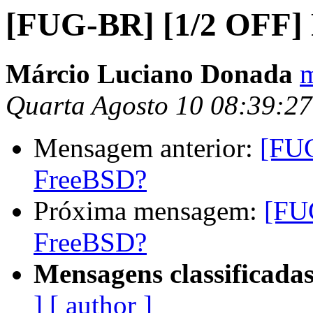
[FUG-BR] [1/2 OFF]
Márcio Luciano Donada
m
Quarta Agosto 10 08:39:2
Mensagem anterior:
[FUG
FreeBSD?
Próxima mensagem:
[FU
FreeBSD?
Mensagens classificadas
]
[ author ]