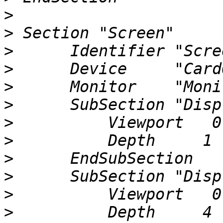
>
>
>
>
>
>
>
>
>
>
>
>