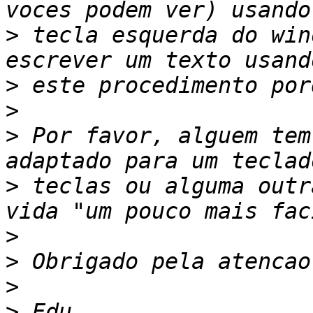
>
 tecla esquerda do win
>
>
>
 Por favor, alguem tem
>
 teclas ou alguma outr
>
>
>
>