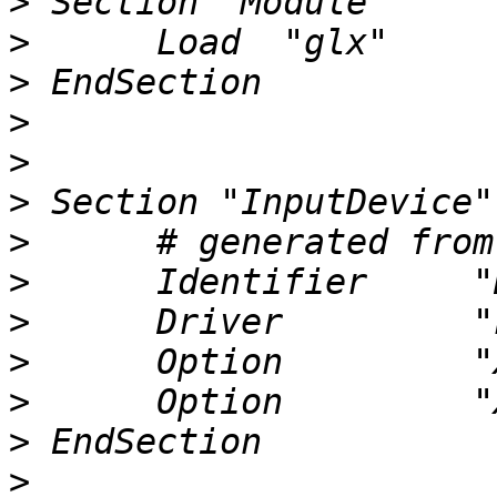
>
>
>
>
>
>
>
>
>
>
>
>
>