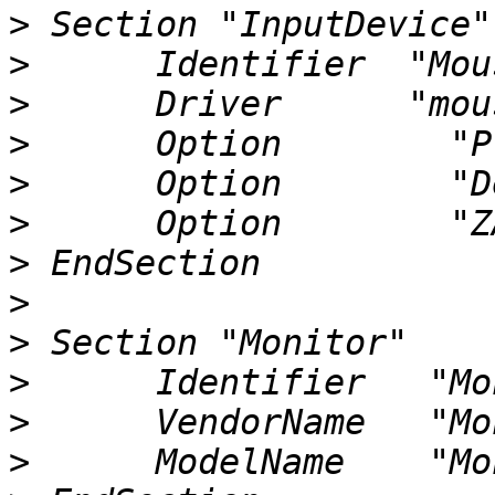
>
>
>
>
>
>
>
>
>
>
>
>