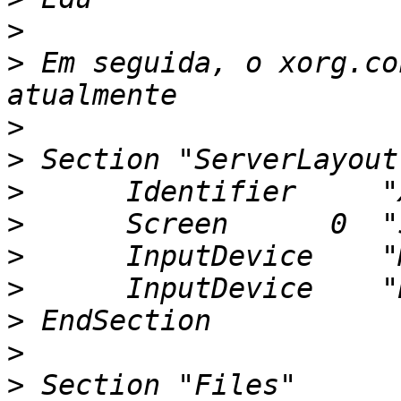
>
>
 Em seguida, o xorg.co
>
>
>
>
>
>
>
>
>