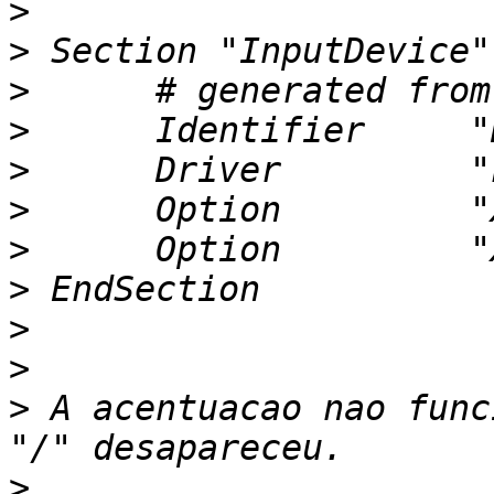
>
>
>
>
>
>
>
>
>
>
>
 A acentuacao nao func
>