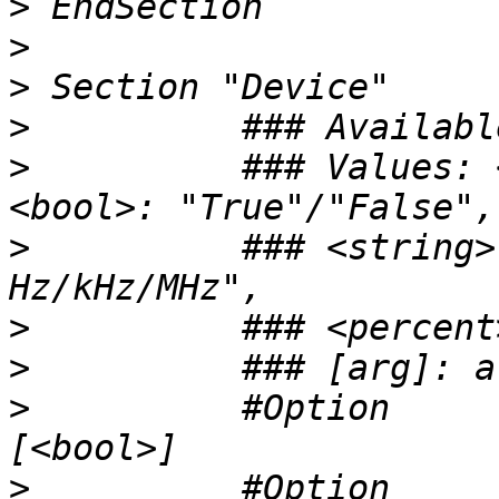
>
>
>
>
>
          ### Values: 
>
          ### <string>
>
>
>
          #Option     
>
          #Option     