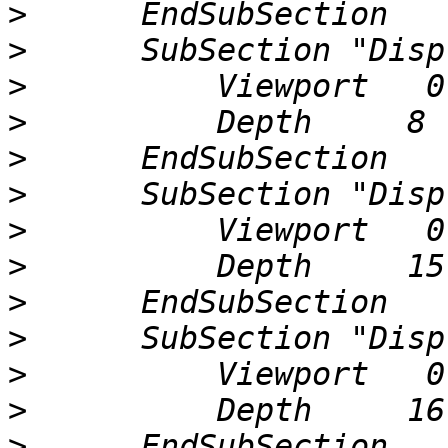
>
>
>
>
>
>
>
>
>
>
>
>
>