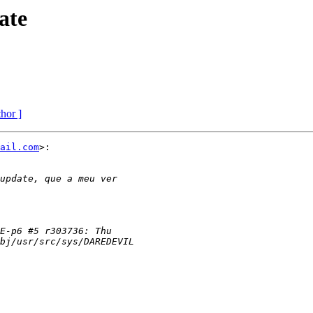
ate
thor ]
ail.com
>:
