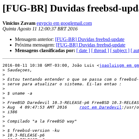
[FUG-BR] Duvidas freebsd-upd
Vinícius Zavam
egypcio em googlemail.com
Quinta Agosto 11 12:00:37 BRT 2016
Mensagem anterior:
[FUG-BR] Duvidas freebsd-update
Próxima mensagem:
[FUG-BR] Duvidas freebsd-update
Mensagens classificadas por:
[ date ]
[ thread ]
[ subject ]
[ au
2016-08-11 10:38 GMT-03:00, João Luis <
joaoluisgm em gm
>
>
>
>
>
>
>
>
>
 Aug  4 09:47:53 AMT 2016     
root em Daredevil
>
>
>
>
>
>