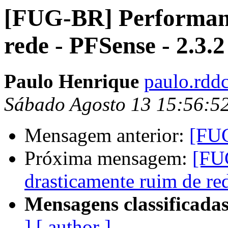
[FUG-BR] Performanc
rede - PFSense - 2.3.
Paulo Henrique
paulo.rdd
Sábado Agosto 13 15:56:5
Mensagem anterior:
[FUG
Próxima mensagem:
[FU
drasticamente ruim de re
Mensagens classificadas
]
[ author ]