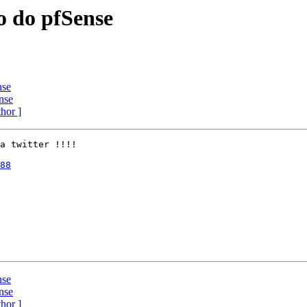
 do pfSense
nse
nse
thor ]
a twitter !!!!

88
nse
nse
thor ]