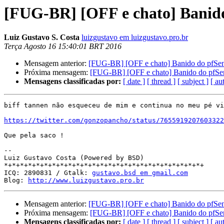
[FUG-BR] [OFF e chato] Banido
Luiz Gustavo S. Costa
luizgustavo em luizgustavo.pro.br
Terça Agosto 16 15:40:01 BRT 2016
Mensagem anterior:
[FUG-BR] [OFF e chato] Banido do pfSe
Próxima mensagem:
[FUG-BR] [OFF e chato] Banido do pfSe
Mensagens classificadas por:
[ date ]
[ thread ]
[ subject ]
[ au
biff tannen não esqueceu de mim e continua no meu pé vi
https://twitter.com/gonzopancho/status/7655919207603322
Que pela saco !

-- 

Luiz Gustavo Costa (Powered by BSD)

*+*+*+*+*+*+*+*+*+*+*+*+*+*+*+*+*+*+*+*+*+*+*+*+*+

ICQ: 2890831 / Gtalk: 
gustavo.bsd em gmail.com
Blog: 
http://www.luizgustavo.pro.br
Mensagem anterior:
[FUG-BR] [OFF e chato] Banido do pfSe
Próxima mensagem:
[FUG-BR] [OFF e chato] Banido do pfSe
Mensagens classificadas por:
[ date ]
[ thread ]
[ subject ]
[ au