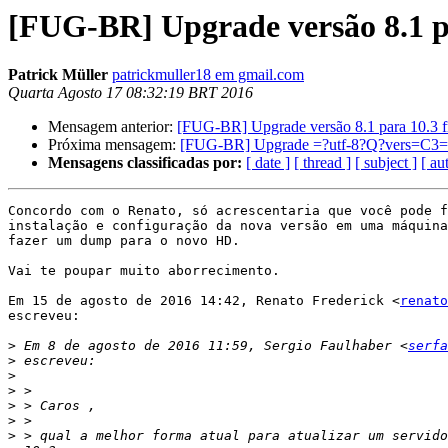
[FUG-BR] Upgrade versão 8.1 pa
Patrick Müller
patrickmuller18 em gmail.com
Quarta Agosto 17 08:32:19 BRT 2016
Mensagem anterior:
[FUG-BR] Upgrade versão 8.1 para 10.3 f
Próxima mensagem:
[FUG-BR] Upgrade =?utf-8?Q?vers=C3=A
Mensagens classificadas por:
[ date ]
[ thread ]
[ subject ]
[ au
Concordo com o Renato, só acrescentaria que você pode f
instalação e configuração da nova versão em uma máquina
fazer um dump para o novo HD.

Vai te poupar muito aborrecimento.

Em 15 de agosto de 2016 14:42, Renato Frederick <
renato
escreveu:

>
 Em 8 de agosto de 2016 11:59, Sergio Faulhaber <
serfa
>
>
>
>
>
>