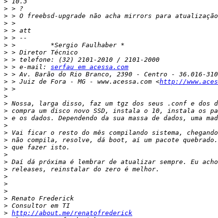
>
>
>
>
>
>
>
>
>
>
 > e-mail: 
serfau em acessa.com
>
>
 > Juiz de Fora - MG - www.acessa.com <
http://www.aces
>
>
>
>
>
>
>
>
>
>
>
>
>
>
>
>
>
>
http://about.me/renatofrederick