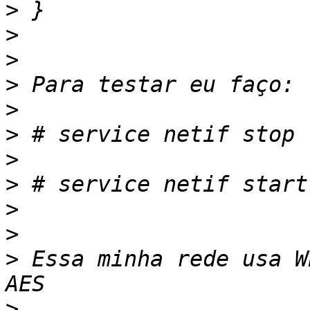
>
>
>
>
>
>
>
>
>
>
>
 Essa minha rede usa W
>