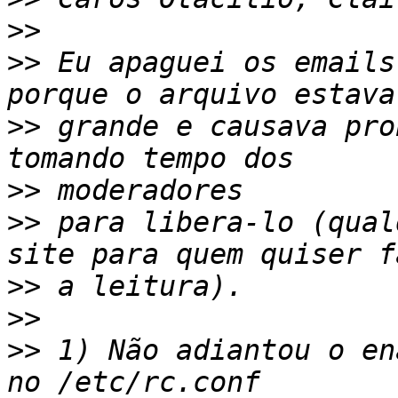
>>
>>
 Eu apaguei os emails
>>
 grande e causava pro
>>
>>
 para libera-lo (qual
>>
>>
>>
 1) Não adiantou o en