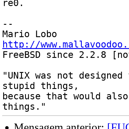
re0.

-- 

http://www.mallavoodoo.

FreeBSD since 2.2.8 [no
"UNIX was not designed 
stupid things, 

because that would also
Mensagem anterior:
[FUG