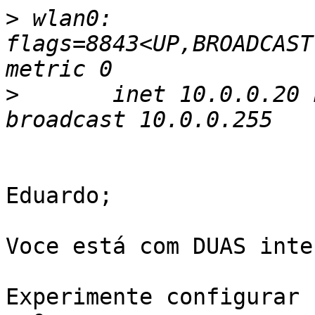
>
 wlan0: 
flags=8843<UP,BROADCAST
>
 	inet 10.0.0.20 netmask 0xffffff00 
Eduardo;

Voce está com DUAS inte
Experimente configurar 