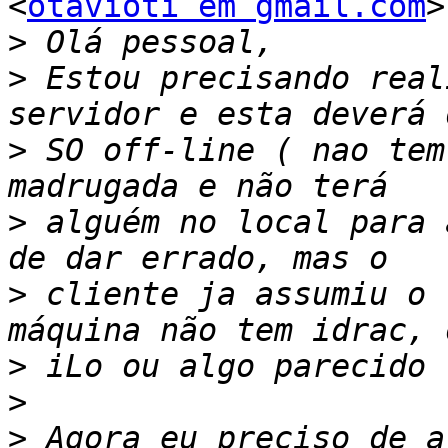
<
otavioti em gmail.com
>
>
>
 Estou precisando real
>
 SO off-line ( nao tem
>
 alguém no local para 
>
 cliente ja assumiu o 
>
>
>
 Agora eu preciso de a