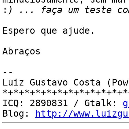
:
Espero que ajude.

Abraços

-- 

Luiz Gustavo Costa (Pow
*+*+*+*+*+*+*+*+*+*+*+*
ICQ: 2890831 / Gtalk: 
g
Blog: 
http://www.luizgu