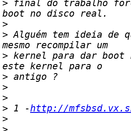
>
 final do trabalho for
>
>
 Alguém tem ideia de q
>
 kernel para dar boot 
>
>
>
>
 1 -
http://mfsbsd.vx.s
>
>