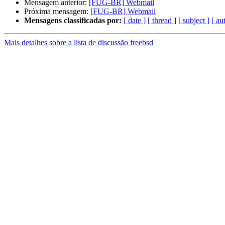
Mensagem anterior:
[FUG-BR] Webmail
Próxima mensagem:
[FUG-BR] Webmail
Mensagens classificadas por:
[ date ]
[ thread ]
[ subject ]
[ au
Mais detalhes sobre a lista de discussão freebsd