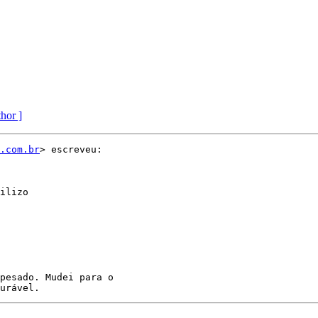
thor ]
.com.br
> escreveu:

pesado. Mudei para o
