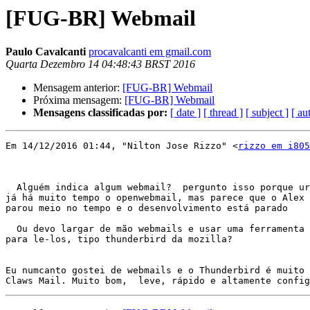
[FUG-BR] Webmail
Paulo Cavalcanti
procavalcanti em gmail.com
Quarta Dezembro 14 04:48:43 BRST 2016
Mensagem anterior:
[FUG-BR] Webmail
Próxima mensagem:
[FUG-BR] Webmail
Mensagens classificadas por:
[ date ]
[ thread ]
[ subject ]
[ au
Em 14/12/2016 01:44, "Nilton Jose Rizzo" <
rizzo em i805
  Alguém indica algum webmail?  pergunto isso porque urilizo

já há muito tempo o openwebmail, mas parece que o Alex

parou meio no tempo e o desenvolvimento está parado

  Ou devo largar de mão webmails e usar uma ferramenta

para le-los, tipo thunderbird da mozilla?

Eu numcanto gostei de webmails e o Thunderbird é muito 