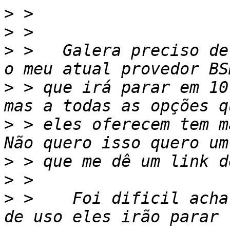
>
>
>
 >   Galera preciso de
>
 > que irá parar em 10
>
 > eles oferecem tem má
>
>
>
 >    Foi dificil acha