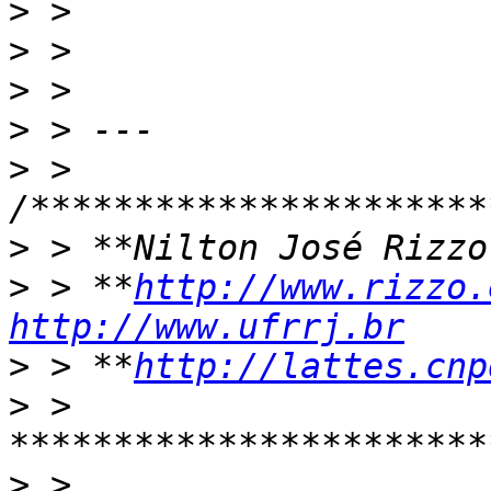
>
>
>
>
>
 > 
>
>
 > **
http://www.rizzo.
http://www.ufrrj.br
>
 > **
http://lattes.cnp
>
 > 
>