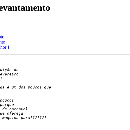
levantamento
nto
nto
thor ]