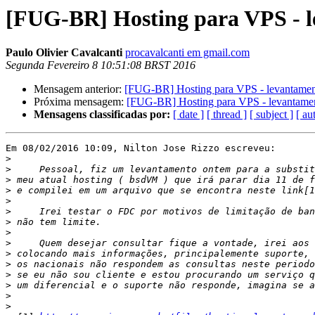
[FUG-BR] Hosting para VPS - 
Paulo Olivier Cavalcanti
procavalcanti em gmail.com
Segunda Fevereiro 8 10:51:08 BRST 2016
Mensagem anterior:
[FUG-BR] Hosting para VPS - levantame
Próxima mensagem:
[FUG-BR] Hosting para VPS - levantame
Mensagens classificadas por:
[ date ]
[ thread ]
[ subject ]
[ au
Em 08/02/2016 10:09, Nilton Jose Rizzo escreveu:

>
>
>
>
>
>
>
>
>
>
>
>
>
>
>