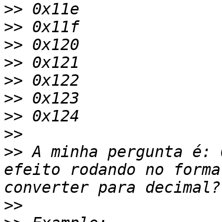
>>
>>
>>
>>
>>
>>
>>
>>
>>
 A minha pergunta é: 
efeito rodando no forma
>>