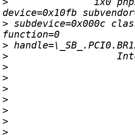
>
               ix0 pnp
>
 subdevice=0x000c clas
>
>
>
>
>
>
>
>
>