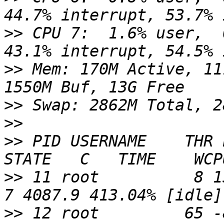
>>
 CPU 7:  1.6% user,  
>>
 Mem: 170M Active, 11
>>
>>
>>
 PID USERNAME    THR 
>>
 11 root          8 155
>>
 12 root         65 -8