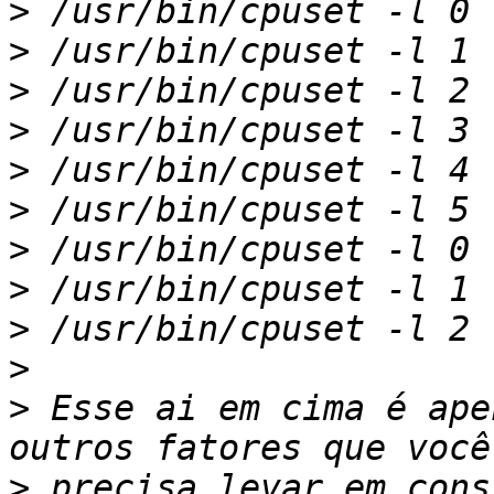
>
>
>
>
>
>
>
>
>
>
>
 Esse ai em cima é ape
>
 precisa levar em cons