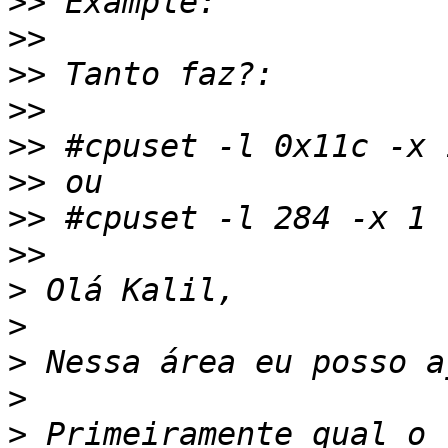
>>
>>
>>
>>
>>
>>
>>
>>
>
>
>
>
>
 Primeiramente qual o 