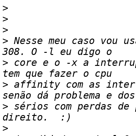
>
>
>
>
 Nesse meu caso vou us
>
 core e o -x a interru
>
 affinity com as inter
>
 sérios com perdas de 
>