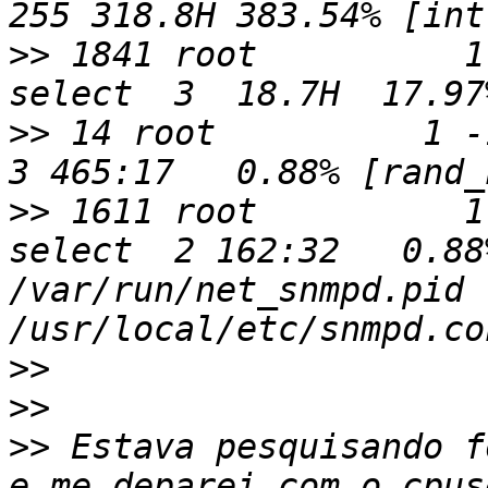
>>
 1841 root          1
>>
 14 root          1 -16 
>>
 1611 root          1
select  2 162:32   0.88
/var/run/net_snmpd.pid -
>>
>>
>>
 Estava pesquisando f
e me deparei com o cpus