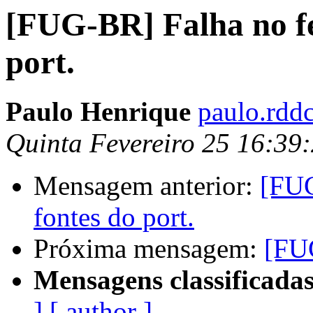
[FUG-BR] Falha no fe
port.
Paulo Henrique
paulo.rdd
Quinta Fevereiro 25 16:39
Mensagem anterior:
[FUG
fontes do port.
Próxima mensagem:
[FU
Mensagens classificadas
]
[ author ]