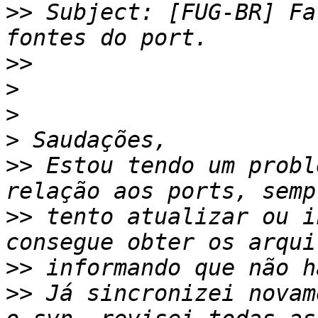
>>
 Subject: [FUG-BR] Fa
>>
>
>
>
>>
 Estou tendo um probl
>>
 tento atualizar ou i
>>
>>
 Já sincronizei novam