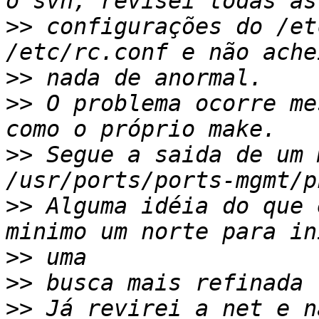
>>
 configurações do /et
>>
>>
 O problema ocorre me
>>
 Segue a saida de um 
>>
 Alguma idéia do que 
>>
>>
>>
 Já revirei a net e n