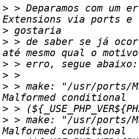
>
 > Deparamos com um er
>
>
 > de saber se já ocor
>
>
>
 > make: "/usr/ports/M
>
>
 > make: "/usr/ports/M