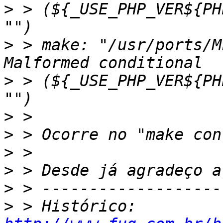
>
 > (${_USE_PHP_VER${PH
>
 > make: "/usr/ports/M
>
 > (${_USE_PHP_VER${PH
>
>
>
>
>
>
 > Histórico: 