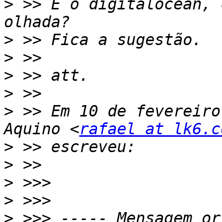
>
 >> E o digitalocean, 
>
>
>
>
>
 >> Em 10 de fevereiro
Aquino <
rafael at lk6.c
>
>
>
>
>