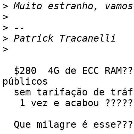
>
>
>
>
>
  $280  4G de ECC RAM????  4 Cores 60GB de SSD 2IP 
públicos 

  sem tarifação de tráfego 

   1 vez e acabou ???????  

  Que milagre é esse??????  tem caroço nesse angú 
