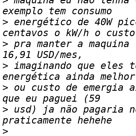
>
 maquina eu não tenha 
>
 energético de 40W pic
>
 pra manter a maquina 
>
 imaginando que eles t
>
 ou custo de emergia a
>
 usd) ja não pagaria n
>