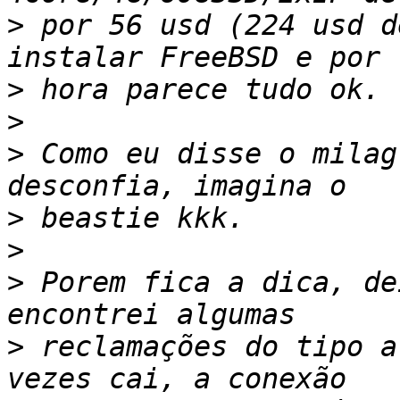
>
 por 56 usd (224 usd d
>
>
>
 Como eu disse o milag
>
>
>
 Porem fica a dica, de
>
 reclamações do tipo a