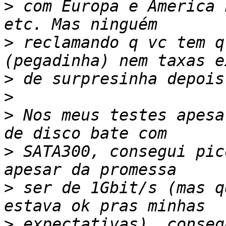
>
 com Europa e America 
>
 reclamando q vc tem q
>
>
>
 Nos meus testes apesa
>
 SATA300, consegui pic
>
 ser de 1Gbit/s (mas q
>
 expectativas), conseg