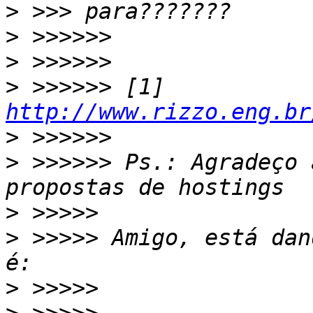
>
>
>
>
 >>>>>> [1] 
http://www.rizzo.eng.br
>
>
 >>>>>> Ps.: Agradeço 
>
>
 >>>>> Amigo, está dan
>