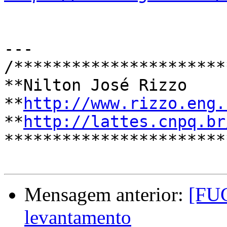
---

/**********************
**Nilton José Rizzo    
**
http://www.rizzo.eng.
**
http://lattes.cnpq.br
***********************
Mensagem anterior:
[FUG
levantamento