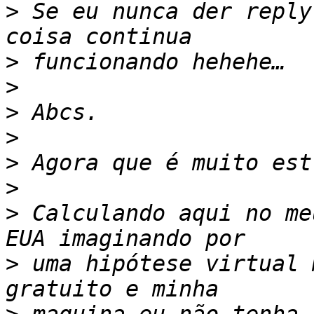
>
 Se eu nunca der reply
>
>
>
>
>
>
>
 Calculando aqui no me
>
 uma hipótese virtual 