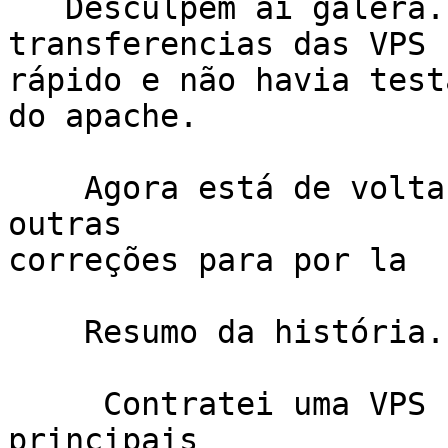
   Desculpem ai galera.  tive que fazer as 
transferencias das VPS

rápido e não havia test
do apache.

    Agora está de volta no ar .... e ainda tenho 
outras 

correções para por la

    Resumo da história.

     Contratei uma VPS na fdc para fazer as coisas 
principais
