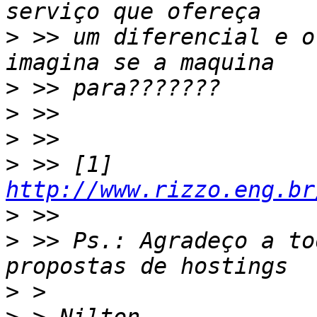
>
 >> um diferencial e o
>
>
>
>
 >> [1] 
http://www.rizzo.eng.br
>
>
 >> Ps.: Agradeço a to
>