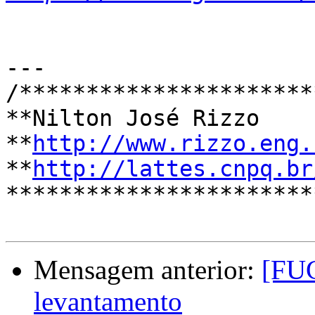
---

/**********************
**Nilton José Rizzo    
**
http://www.rizzo.eng.
**
http://lattes.cnpq.br
***********************
Mensagem anterior:
[FUG
levantamento