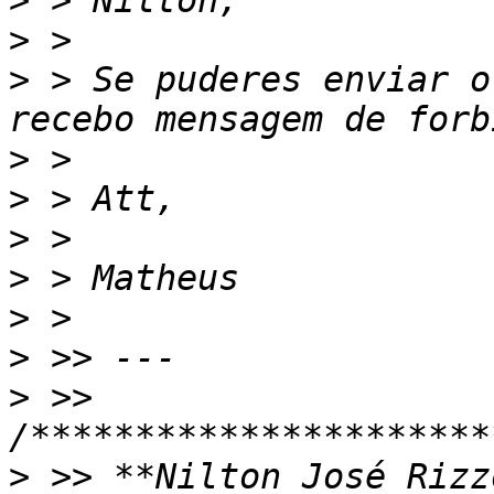
>
>
>
 > Se puderes enviar o
>
>
>
>
>
>
>
 >> 
>