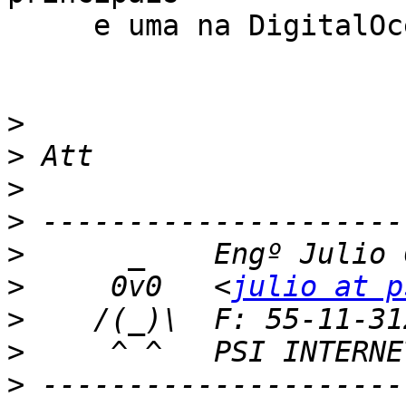
     e uma na DigitalOcean para DNS segundário

>
>
>
>
>
>
     0v0   <
julio at p
>
>
>