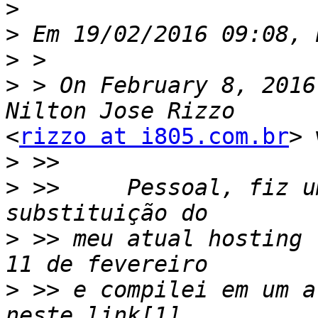
>
>
>
>
 > On February 8, 2016
<
rizzo at i805.com.br
> 
>
>
 >>     Pessoal, fiz u
>
 >> meu atual hosting 
>
 >> e compilei em um a