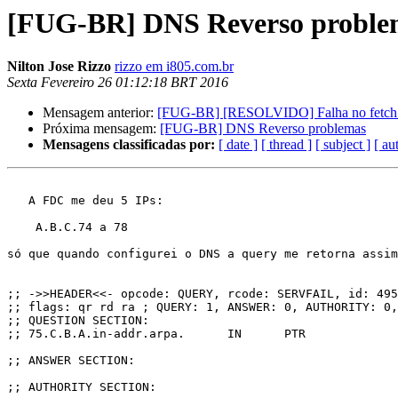
[FUG-BR] DNS Reverso proble
Nilton Jose Rizzo
rizzo em i805.com.br
Sexta Fevereiro 26 01:12:18 BRT 2016
Mensagem anterior:
[FUG-BR] [RESOLVIDO] Falha no fetch de
Próxima mensagem:
[FUG-BR] DNS Reverso problemas
Mensagens classificadas por:
[ date ]
[ thread ]
[ subject ]
[ au
   A FDC me deu 5 IPs:

    A.B.C.74 a 78

só que quando configurei o DNS a query me retorna assim

;; ->>HEADER<<- opcode: QUERY, rcode: SERVFAIL, id: 495
;; flags: qr rd ra ; QUERY: 1, ANSWER: 0, AUTHORITY: 0,
;; QUESTION SECTION:

;; 75.C.B.A.in-addr.arpa.      IN      PTR

;; ANSWER SECTION:

;; AUTHORITY SECTION:
