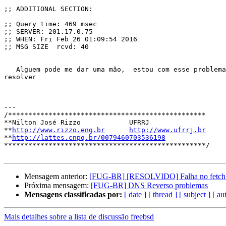
;; ADDITIONAL SECTION:

;; Query time: 469 msec

;; SERVER: 201.17.0.75

;; WHEN: Fri Feb 26 01:09:54 2016

;; MSG SIZE  rcvd: 40

   Alguem pode me dar uma mão,  estou com esse problema e não consegui

resolver

---

/*************************************************

**Nilton José Rizzo            UFRRJ

**
http://www.rizzo.eng.br
http://www.ufrrj.br
**
http://lattes.cnpq.br/0079460703536198
**************************************************/

Mensagem anterior:
[FUG-BR] [RESOLVIDO] Falha no fetch de
Próxima mensagem:
[FUG-BR] DNS Reverso problemas
Mensagens classificadas por:
[ date ]
[ thread ]
[ subject ]
[ au
Mais detalhes sobre a lista de discussão freebsd