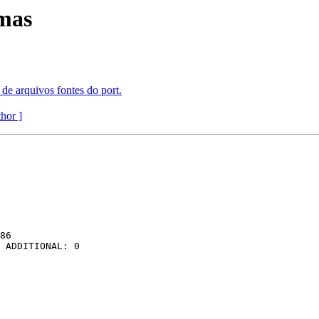
mas
 arquivos fontes do port.
thor ]
86

 ADDITIONAL: 0 
