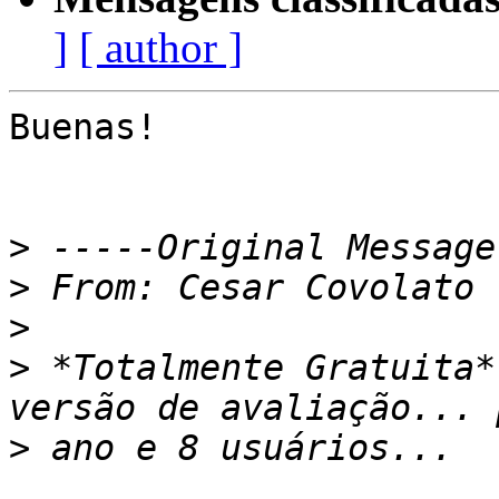
]
[ author ]
Buenas!

>
>
>
>
 *Totalmente Gratuita*
>