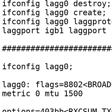
ifconfig lagg0 destroy;

ifconfig lagg0 create;

ifconfig lagg0 laggprot
laggport igb1 laggport 
#######################
ifconfig lagg0;

lagg0: flags=8802<BROAD
metric 0 mtu 1500

options=403bb<RXCSUM,TX