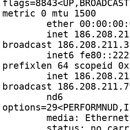
flags=8843<UP,BROADCAST
metric 0 mtu 1500

        ether 00:00:00:00:00:00

        inet 186.208.211.1 netmask 0xfffffffc 
broadcast 186.208.211.3

        inet6 fe80::222:19ff:fe50:d47f%lagg0 
prefixlen 64 scopeid 0x1
        inet 186.208.211.77 netmask 0xfffffffc 
broadcast 186.208.211.79
        nd6 
options=29<PERFORMNUD,I
        media: Ethernet autoselect

        status: no carrier
