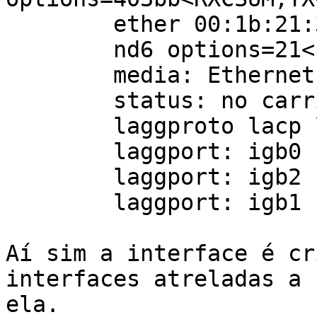
        ether 00:1b:21:3e:61:d8

        nd6 options=21<PERFORMNUD,AUTO_LINKLOCAL>

        media: Ethernet autoselect

        status: no carrier

        laggproto lacp lagghash l2,l3,l4

        laggport: igb0 flags=0<>

        laggport: igb2 flags=0<>

        laggport: igb1 flags=0<>

Aí sim a interface é cr
interfaces atreladas a

ela.
