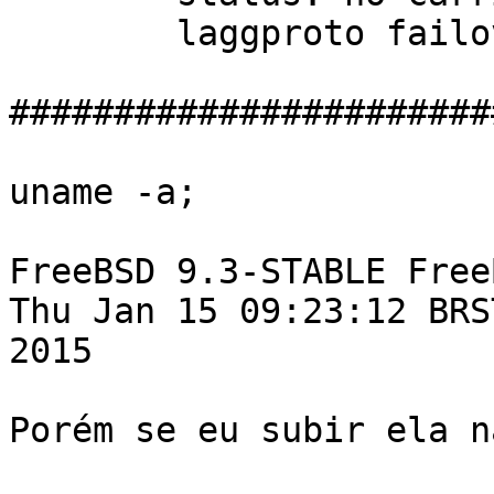
        laggproto failover lagghash l2,l3,l4

#######################
uname -a;

FreeBSD 9.3-STABLE Free
Thu Jan 15 09:23:12 BRST
2015

Porém se eu subir ela n