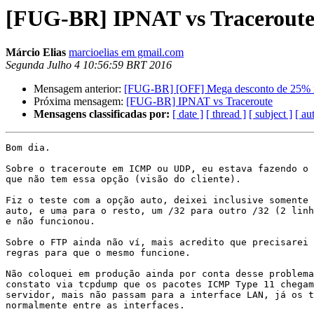
[FUG-BR] IPNAT vs Tracerout
Márcio Elias
marcioelias em gmail.com
Segunda Julho 4 10:56:59 BRT 2016
Mensagem anterior:
[FUG-BR] [OFF] Mega desconto de 25% na
Próxima mensagem:
[FUG-BR] IPNAT vs Traceroute
Mensagens classificadas por:
[ date ]
[ thread ]
[ subject ]
[ au
Bom dia.

Sobre o traceroute em ICMP ou UDP, eu estava fazendo o 
que não tem essa opção (visão do cliente).

Fiz o teste com a opção auto, deixei inclusive somente 
auto, e uma para o resto, um /32 para outro /32 (2 linh
e não funcionou.

Sobre o FTP ainda não ví, mais acredito que precisarei 
regras para que o mesmo funcione.

Não coloquei em produção ainda por conta desse problema
constato via tcpdump que os pacotes ICMP Type 11 chegam
servidor, mais não passam para a interface LAN, já os t
normalmente entre as interfaces.
