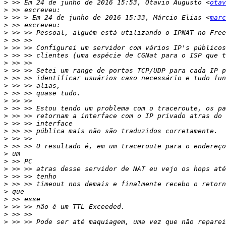
>
 >> Em 24 de junho de 2016 15:53, Otavio Augusto <
otav
>
>
 >> > Em 24 de junho de 2016 15:33, Márcio Elias <
marc
>
>
>
>
>
>
>
>
>
>
>
>
>
>
>
>
>
>
>
>
>
>
>
>
>
>
>