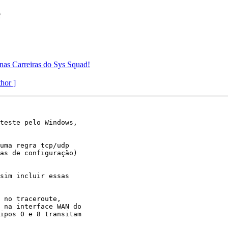
e
s Carreiras do Sys Squad!
thor ]
teste pelo Windows,

uma regra tcp/udp

as de configuração)

sim incluir essas

 no traceroute,

 na interface WAN do

ipos 0 e 8 transitam
