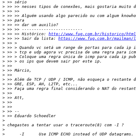
>
>
>
>
>
>
>
>
 >> >> Histórico: 
http://www.fug.com.br/historico/html
>
 >> >> Sair da lista: 
https://www.fug.com.br/mailman/l
>
>
>
>
>
>
>
>
>
>
>
>
>
>
>
>
>
>
>
>
>