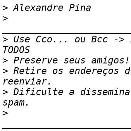
>
>
>
 Use Cco... ou Bcc -> 
>
>
 Retire os endereços d
>
 Dificulte a dissemina
>