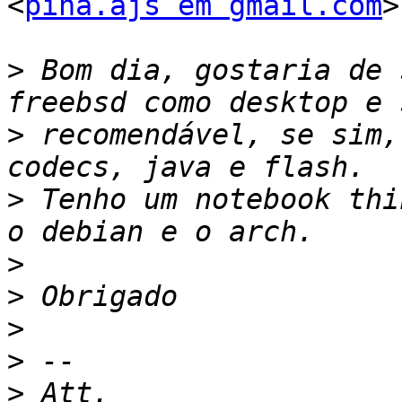
<
pina.ajs em gmail.com
>
>
 Bom dia, gostaria de 
>
 recomendável, se sim,
>
 Tenho um notebook thi
>
>
>
>
>