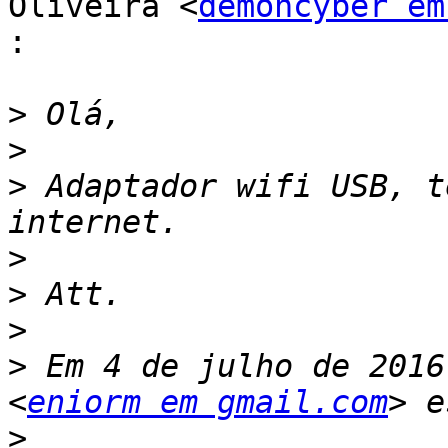
Oliveira <
demoncyber em
:
>
>
>
 Adaptador wifi USB, t
>
>
>
>
 Em 4 de julho de 2016
<
eniorm em gmail.com
>