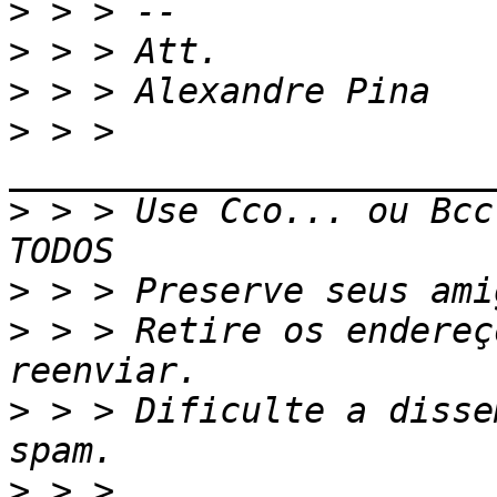
>
>
>
>
 > > 
>
 > > Use Cco... ou Bcc
>
>
 > > Retire os endereç
>
 > > Dificulte a disse
>
 > > 