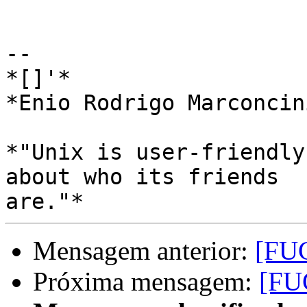
-- 

*[]'*

*Enio Rodrigo Marconcini
*"Unix is user-friendly
about who its friends

Mensagem anterior:
[FU
Próxima mensagem:
[FU