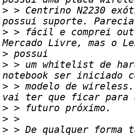
>
 > Centrino N2230 exót
>
 > fácil e comprei out
>
>
 > um whitelist de har
>
 > modelo de wireless.
>
>
>
 > De qualquer forma t