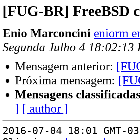
[FUG-BR] FreeBSD c
Enio Marconcini
eniorm e
Segunda Julho 4 18:02:13
Mensagem anterior:
[FU
Próxima mensagem:
[FU
Mensagens classificadas
]
[ author ]
2016-07-04 18:01 GMT-03