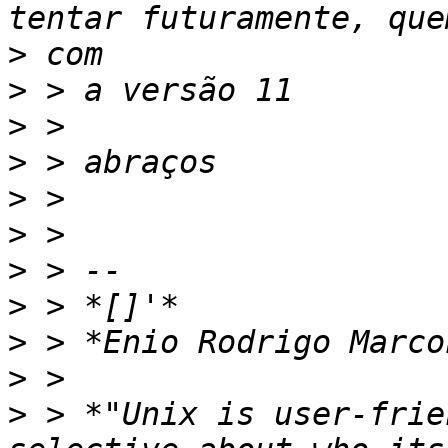
>
>
>
>
>
>
>
>
>
>
>
 > *"Unix is user-frie