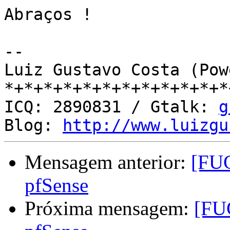
Abraços !

-- 

Luiz Gustavo Costa (Pow
*+*+*+*+*+*+*+*+*+*+*+*
ICQ: 2890831 / Gtalk: 
g
Blog: 
http://www.luizgu
Mensagem anterior:
[FUG
pfSense
Próxima mensagem:
[FU