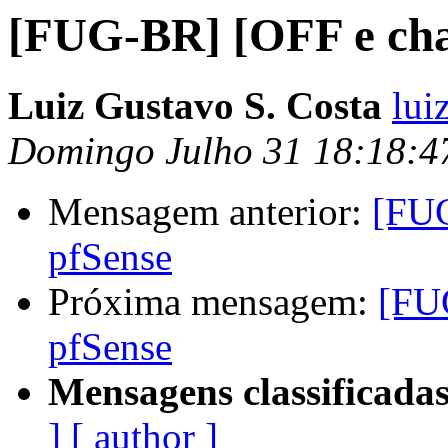
[FUG-BR] [OFF e cha
Luiz Gustavo S. Costa
lui
Domingo Julho 31 18:18:4
Mensagem anterior:
[FUG
pfSense
Próxima mensagem:
[FU
pfSense
Mensagens classificadas
]
[ author ]