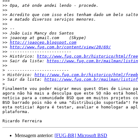
>>>
>>
>>
>>
>>
>>
>>
>>
>>
>>
http://joaocep.blogspot.com
>>
http://www.fug.com.br/content/view/20/69/
>>
>>
 Histórico: 
http://www.fug.com.br/historico/html/free
>>
 Sair da lista: 
https://www.fug.com.br/mailman/listin
>>
>
>
 Histórico: 
http://www.fug.com.br/historico/html/freeb
>
 Sair da lista: 
https://www.fug.com.br/mailman/listinf
>
Finalmente vou poder migrar meus guest OSes de Linux pa
agora não há mais a desculpa que este SO não está homol
notícia para a comunidade BSD que em muitos projetos co
BSD barrado pois não é uma "distribuição suportada"! Fe
esta notícia! Agora é testar, avaliar e homologar a apl
plataforma.

Mensagem anterior:
[FUG-BR] Microsoft BSD