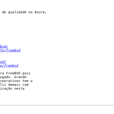
bsd/
fo/freebsd
sd/
o/freebsd
ra FreeBSD pois 

ogado. Grande 

rporativos tem o 

liz demais com 

icação nesta 
