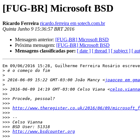
[FUG-BR] Microsoft BSD
Ricardo Ferreira
ricardo.ferreira em sotech.com.br
Quinta Junho 9 15:36:57 BRT 2016
Mensagem anterior:
[FUG-BR] Microsoft BSD
Próxima mensagem:
[FUG-BR] Microsoft BSD
Mensagens classificadas por:
[ date ]
[ thread ]
[ subject ]
[ au
Em 09/06/2016 15:28, Guilherme Ferreira Rosário escreve
>
>
>
 2016-06-09 15:22 GMT-03:00 João Mancy <
joaocep em gma
>
>>
 2016-06-09 14:19 GMT-03:00 Celso Viana <
celso.vianna
>>
>>>
>>>
>>>
http://www.theregister.co.uk/2016/06/09/microsoft_f
>>>
>>>
>>>
>>>
>>>
http://www.bsdcounter.org
>>>