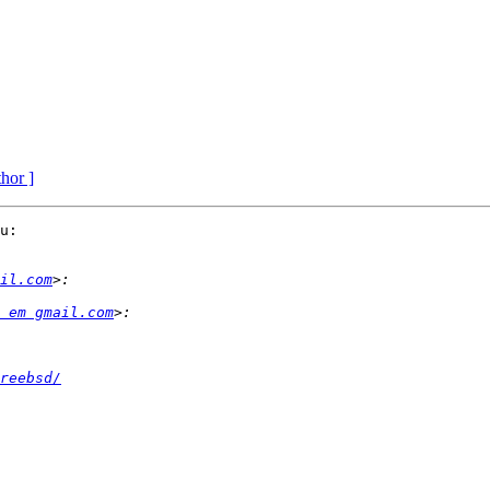
thor ]
u:

il.com
 em gmail.com
reebsd/