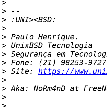
>
>
>
>
>
>
>
>
>
 Site: 
https://www.uni
>
>
>
>