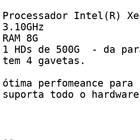
Processador Intel(R) Xe
3.10GHz

RAM 8G

1 HDs de 500G  - da par
tem 4 gavetas.

ótima perfomeance para 
suporta todo o hardware

-- 
