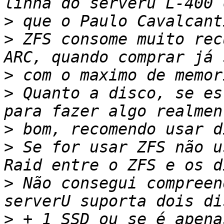
>
>
 ZFS consome muito rec
>
>
 Quanto a disco, se es
>
>
 Se for usar ZFS não u
>
 Não consegui compreen
>
 + 1 SSD ou se é apena