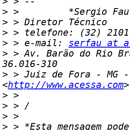
>
>
>
>
>
 > e-mail: 
serfau at a
>
 > Av. Barão do Rio Br
>
 > Juiz de Fora - MG -
<
http://www.acessa.com
>
>
>
>
 > *Esta mensagem pode