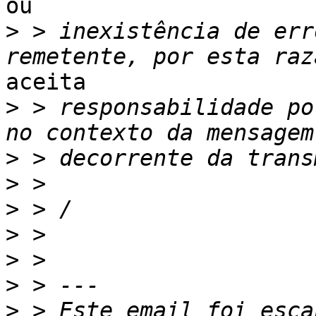
ou

>
 > inexistência de err
aceita

>
 > responsabilidade po
>
>
>
>
>
>
>