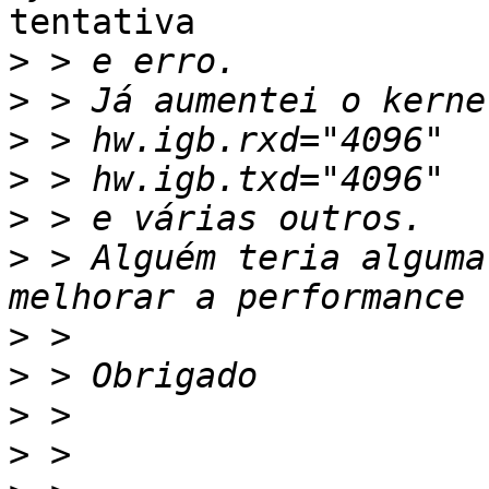
tentativa

>
>
>
>
>
>
 > Alguém teria alguma
>
>
>
>