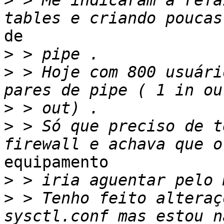
>
 > Me indicaram a refa
de

>
>
 > Hoje com 800 usuári
>
>
 > Só que preciso de t
equipamento

>
>
 > Tenho feito alteraç