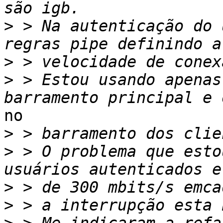
>
 > Na autenticação do 
>
>
 > Estou usando apenas
no

>
>
 > O problema que esto
>
>