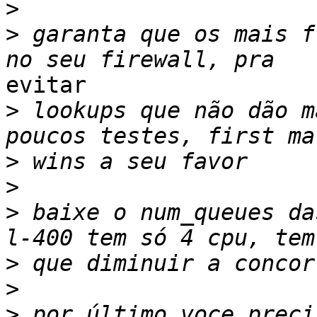
>
>
 garanta que os mais f
evitar

>
 lookups que não dão m
>
>
>
 baixe o num_queues da
>
>
>