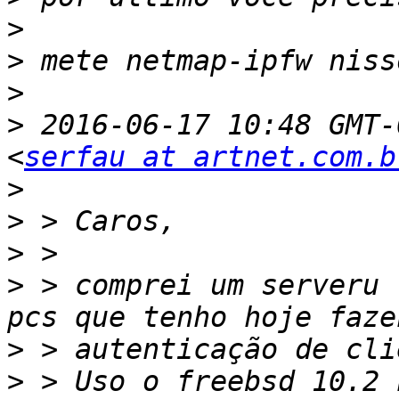
>
>
>
>
 2016-06-17 10:48 GMT-
<
serfau at artnet.com.b
>
>
>
>
 > comprei um serveru 
>
>
 > Uso o freebsd 10.2 