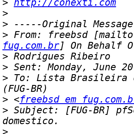
>
http://conexti.com
>
>
>
 From: freebsd [mailto
fug.com.br
>
>
>
 To: Lista Brasileira 
>
 <
freebsd em fug.com.b
>
 Subject: [FUG-BR] pfS
>