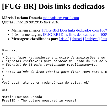
[FUG-BR] Dois links dedicados
Márcio Luciano Donada
mdonada em gmail.com
Quarta Junho 29 09:28:35 BRT 2016
Mensagem anterior:
[FUG-BR] Dois links dedicados com 100%
Próxima mensagem:
[FUG-BR] Dois links dedicados com 100%
Mensagens classificadas por:
[ date ]
[ thread ]
[ subject ]
[ au
Bom dia,

>
>
>
>
>
>
>
>
Você está falando em redundância de saída, ok?

att

_________________________________

Márcio Luciano Donada
