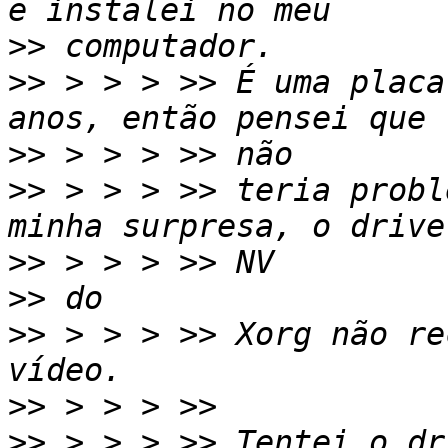
>>
>>
 > > > >> É uma placa
>>
>>
 > > > >> teria probl
>>
>>
>>
 > > > >> Xorg não re
>>
>>
 > > > >> Tentei o dr