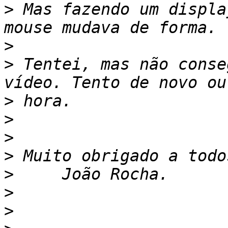
>
 Mas fazendo um displa
>
>
 Tentei, mas não conse
>
>
>
>
>
>
>