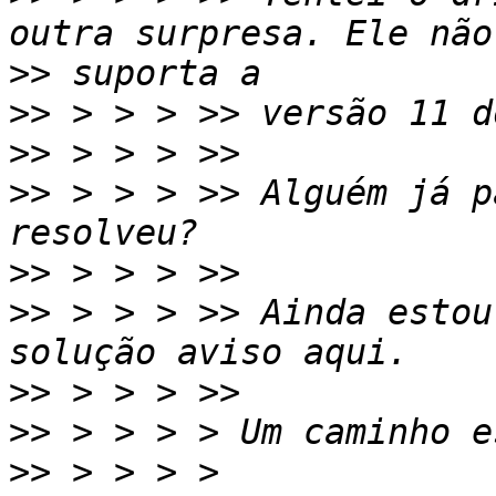
>>
>>
>>
>>
 > > > >> Alguém já p
>>
>>
 > > > >> Ainda estou
>>
>>
>>