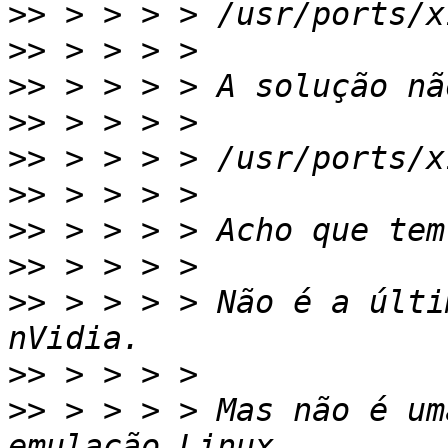
>>
>>
>>
>>
>>
>>
>>
>>
>>
 > > > > Não é a últi
>>
>>
 > > > > Mas não é um