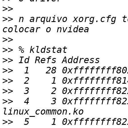
>>
>>
 n arquivo xorg.cfg t
>>
>>
>>
>>
>>
>>
>>
  4    3 0xffffffff8236e
>>