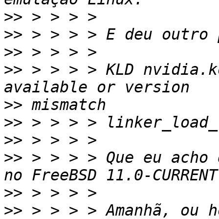
>>
>>
>>
>>
 > > > > KLD nvidia.k
>>
>>
>>
>>
 > > > > Que eu acho 
>>
>>
 > > > > Amanhã, ou h