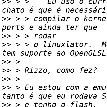
>>
 > >    Eu uso o curr
>>
 > > compilar o kerne
>>
>>
 > > o linuxlator.  M
>>
>>
>>
>>
 > Eu estou com a emu
>>