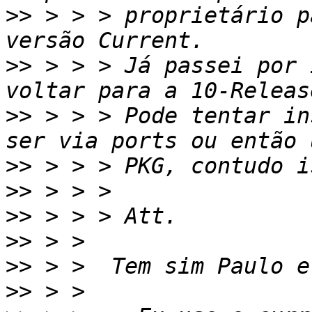
>>
 > > > proprietário p
>>
 > > > Já passei por 
>>
 > > > Pode tentar in
>>
>>
>>
>>
>>
>>