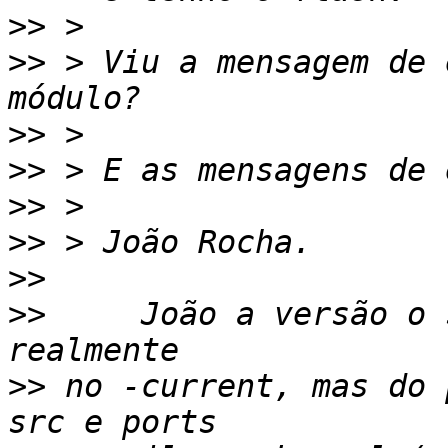
>>
>>
 > Viu a mensagem de 
>>
>>
>>
>>
>>
>>
     João a versão o 
>>
 no -current, mas do 