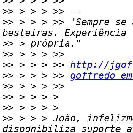
>>
>>
>>
 > > > >> "Sempre se 
>>
>>
>>
 > > > >> 
http://jgof
>>
 > > > >> 
goffredo em
>>
>>
>>
>>
 > > > João, infelizm