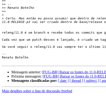
>>
>>
>>
>>
>
>
 Certo. Mas então eu posso assumir que dentro de relen
releng/11.0 é um branch e recebe todos os commits que g
Cada vez que um patch desses é lançado, é criado um tag
Se você seguir o releng/11.0 vai sempre ter o último 11
--

Renato Botelho

Mensagem anterior:
[FUG-BR] Baixar os fontes do 11.0-RE
Próxima mensagem:
[FUG-BR] Baixar os fontes do 11.0-RE
Mensagens classificadas por:
[ date ]
[ thread ]
[ subject ]
[ au
Mais detalhes sobre a lista de discussão freebsd