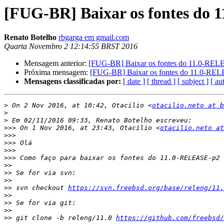
[FUG-BR] Baixar os fontes do
Renato Botelho
rbgarga em gmail.com
Quarta Novembro 2 12:14:55 BRST 2016
Mensagem anterior:
[FUG-BR] Baixar os fontes do 11.0-RE
Próxima mensagem:
[FUG-BR] Baixar os fontes do 11.0-RE
Mensagens classificadas por:
[ date ]
[ thread ]
[ subject ]
[ au
>
 On 2 Nov 2016, at 10:42, Otacílio <
otacilio.neto at b
>
>
>>>
 On 1 Nov 2016, at 23:43, Otacílio <
otacilio.neto at
>>>
>>>
>>>
>>>
>>
>>
>>
>>
 svn checkout 
https://svn.freebsd.org/base/releng/11.
>>
>>
>>
>>
 git clone -b releng/11.0 
https://github.com/freebsd/