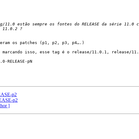
g/11.0 estão sempre os fontes do RELEASE da série 11.0 c
eram os patches (p1, p2, p3, p4….)

 marcando isso, esse tag é o release/11.0.1, release/11.
.0-RELEASE-pN

LEASE-p2
LEASE-p2
thor ]