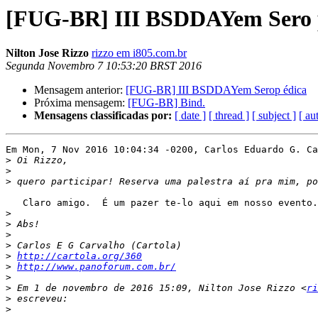
[FUG-BR] III BSDDAYem Sero 
Nilton Jose Rizzo
rizzo em i805.com.br
Segunda Novembro 7 10:53:20 BRST 2016
Mensagem anterior:
[FUG-BR] III BSDDAYem Serop édica
Próxima mensagem:
[FUG-BR] Bind.
Mensagens classificadas por:
[ date ]
[ thread ]
[ subject ]
[ au
Em Mon, 7 Nov 2016 10:04:34 -0200, Carlos Eduardo G. Ca
>
>
>
   Claro amigo.  É um pazer te-lo aqui em nosso evento.

>
>
>
>
>
http://cartola.org/360
>
http://www.panoforum.com.br/
>
>
 Em 1 de novembro de 2016 15:09, Nilton Jose Rizzo <
ri
>
>