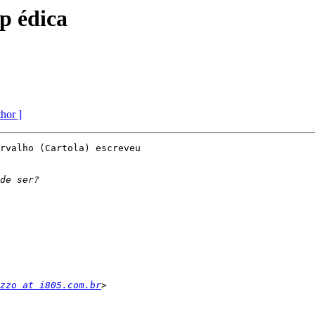
p édica
thor ]
rvalho (Cartola) escreveu

zzo at i805.com.br