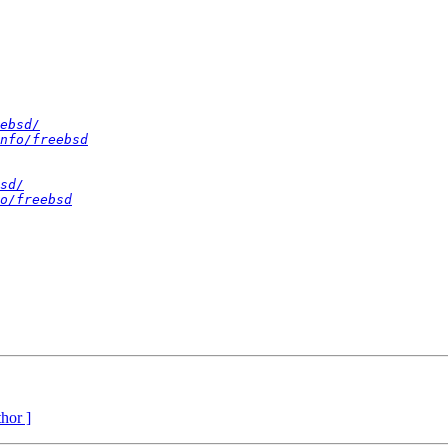
ebsd/
nfo/freebsd
sd/
o/freebsd
thor ]