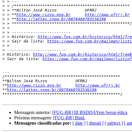
>
>
>
>
 > **
http://www.rizzo.eng.br
http://www.ufrrj.br
>
 > **
http://lattes.cnpq.br/0079460703536198
>
>
>
>
 > Histórico: 
http://www.fug.com.br/historico/html/fre
>
 > Sair da lista: 
https://www.fug.com.br/mailman/listi
>
>
>
 Histórico: 
http://www.fug.com.br/historico/html/freeb
>
 Sair da lista: 
https://www.fug.com.br/mailman/listinf
---

/*************************************************

**Nilton José Rizzo            UFRRJ

**
http://www.rizzo.eng.br
http://www.ufrrj.br
**
http://lattes.cnpq.br/0079460703536198
**************************************************/

Mensagem anterior:
[FUG-BR] III BSDDAYem Serop édica
Próxima mensagem:
[FUG-BR] Bind.
Mensagens classificadas por:
[ date ]
[ thread ]
[ subject ]
[ au