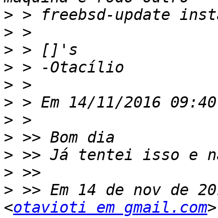
>
>
>
>
>
>
>
>
>
>
>
 >> Em 14 de nov de 20
<
otavioti em gmail.com