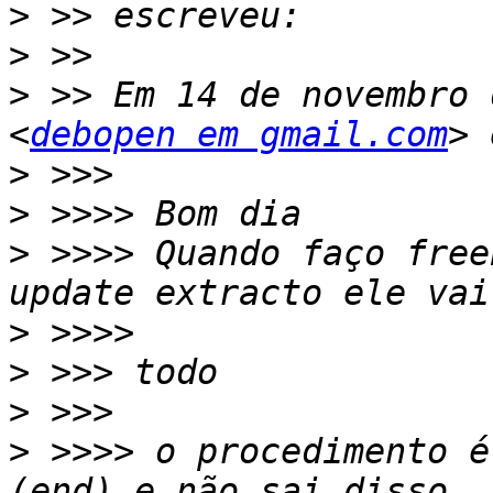
>
>
>
 >> Em 14 de novembro 
<
debopen em gmail.com
>
>
>
 >>>> Quando faço free
>
>
>
>
 >>>> o procedimento é