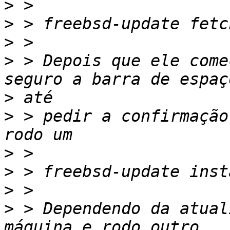
>
>
>
>
 > Depois que ele come
>
>
 > pedir a confirmação
>
>
>
>
 > Dependendo da atual