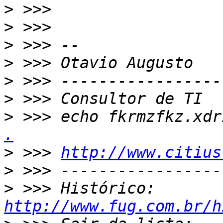
>
>
>
>
>
>
>
 >>> echo fkrmzfkz.xdr
.
>
 >>> 
http://www.citius
>
>
 >>> Histórico: 
http://www.fug.com.br/h