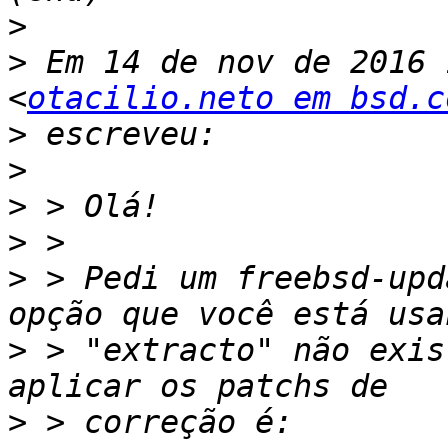
>
>
 Em 14 de nov de 2016 
<
otacilio.neto em bsd.c
>
>
>
>
>
 > Pedi um freebsd-upd
>
 > "extracto" não exis
>